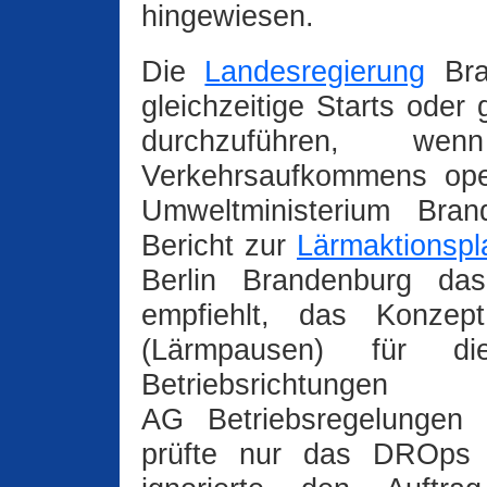
hingewiesen.
Die
Landesregierung
Bran
gleichzeitige Starts ode
durchzuführen, w
Verkehrsaufkommens opera
Umweltministerium Bran
Bericht zur
Lärmaktionsp
Berlin Brandenburg da
empfiehlt, das Konzept
(Lärmpausen) für di
Betriebsrichtungen
AG Betriebsregelungen 
prüfte nur das DROp