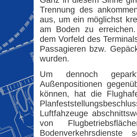
Ganz in diesem Sinne gi
Trennung des ankommend
aus, um ein möglichst kr
am Boden zu erreichen.
dem Vorfeld des Terminal
Passagieren bzw. Gepäck 
wurden.
Um dennoch geparkt
Außenpositionen gegenü
können, hat die Flughaf
Planfeststellungsbesch
Luftfahzeuge abschnittsw
von Flugbetriebsfläc
Bodenverkehrsdienste 