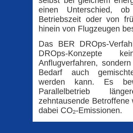
selbst bei gleichem ener
einen Unterschied, ob
Betriebszeit oder von f
hinein von Flugzeugen bes
Das BER DROps-Verfahre
DROps-Konzepte ke
Anflugverfahren, sondern
Bedarf auch gemischter
werden kann. Es bew
Parallelbetrieb län
zehntausende Betroffene 
dabei CO
‑Emissionen.
2