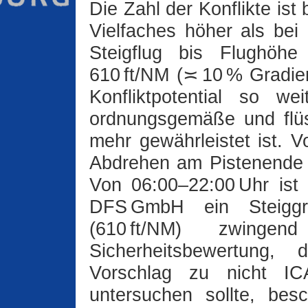
Die Zahl der Konflikte ist
Vielfaches höher als bei
Steigflug bis Flughöhe
610 ft/NM (≍ 10 % Gradien
Konfliktpotential so w
ordnungsgemäße und flüs
mehr gewährleistet ist. V
Abdrehen am Pistenende i
Von 06:00–22:00 Uhr ist 
DFS GmbH ein Steiggr
(610 ft‍/‍NM) zwinge
Sicherheitsbewertung, 
Vorschlag zu nicht IC
untersuchen sollte, be