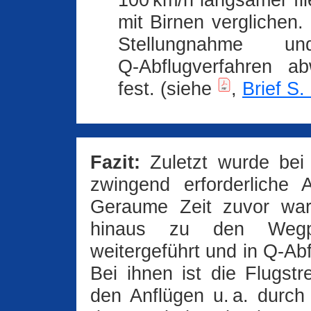
100 km‍/‍h langsamer f
mit Birnen verglichen
Stellungnahme u
Q‑Abflugverfahren a
fest. (siehe
,
Brief S.
Fazit:
Zuletzt wurde bei 
zwingend erforderliche A
Geraume Zeit zuvor wa
hinaus zu den Weg
weitergeführt und in Q‑A
Bei ihnen ist die Flugstr
den Anflügen u. a. durc