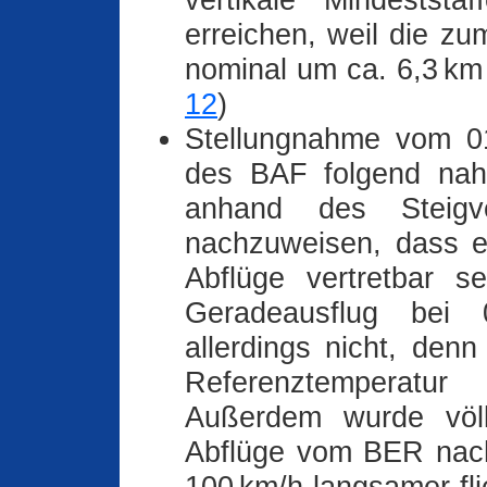
vertikale Mindestst
erreichen, weil die zu
nominal um ca. 6,3 km
12
)
Stellungnahme vom 01
des BAF folgend na
anhand des Steigv
nachzuweisen, dass ei
Abflüge vertretbar s
Geradeausflug bei 0
allerdings nicht, den
Referenztemperatu
Außerdem wurde völl
Abflüge vom BER nach