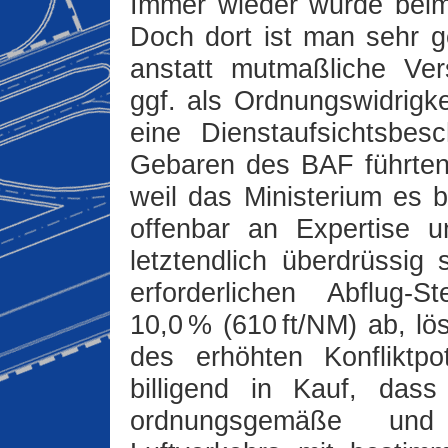
Immer wieder wurde bei
Doch dort ist man sehr ge
anstatt mutmaßliche Ver
ggf. als Ordnungswidrigk
eine Dienstaufsichtsb
Gebaren des BAF führten
weil das Ministerium es 
offenbar an Expertise 
letztendlich überdrüssi
erforderlichen Abflug-
10,0 % (610 ft‍/‍NM) ab, l
des erhöhten Konfliktp
billigend in Kauf, dass
ordnungsgemäße und