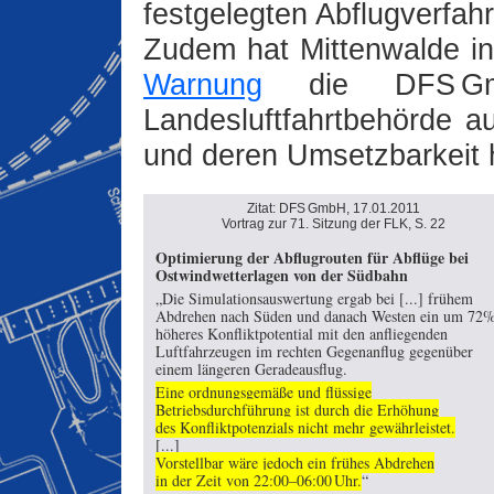
festgelegten Abflugverfah
Zudem hat Mittenwalde in 
Warnung
die DFS G
Landesluftfahrtbehörde a
und deren Umsetzbarkeit 
Zitat: DFS GmbH, 17.01.2011
Vortrag zur 71. Sitzung der FLK, S. 22
Optimierung der Abflugrouten für Abflüge bei
Ostwindwetterlagen von der Südbahn
„Die Simulationsauswertung ergab bei [...] frühem
Abdrehen nach Süden und danach Westen ein um 72
höheres Konfliktpotential mit den anfliegenden
Luftfahrzeugen im rechten Gegenanflug gegenüber
einem längeren Geradeausflug.
Eine ordnungsgemäße und flüssige
Betriebsdurchführung ist durch die Erhöhung
des Konfliktpotenzials nicht mehr gewährleistet.
[...]
Vorstellbar wäre jedoch ein frühes Abdrehen
in der Zeit von 22:00–06:00 Uhr.
“