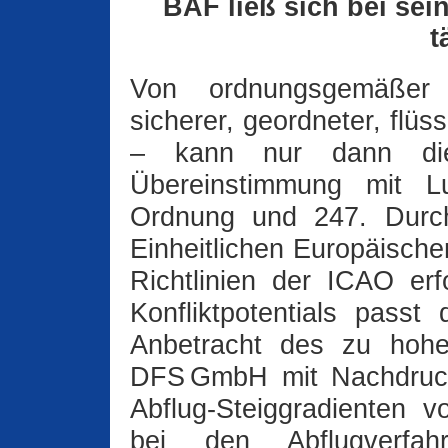
BAF ließ sich bei se
t
Von ordnungsgemäßer 
sicherer, geordneter, flüs
– kann nur dann di
Übereinstimmung mit Luf
Ordnung und 247. Durch
Einheitlichen Europäisch
Richtlinien der ICAO er
Konfliktpotentials passt
Anbetracht des zu hohen
DFS GmbH mit Nachdruck
Abflug-Steiggradienten v
bei den Abflugverfa