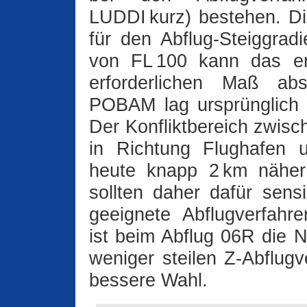
LUDDI kurz) bestehen. D
für den Abflug-Steiggrad
von FL 100 kann das erh
erforderlichen Maß ab
POBAM lag ursprünglich gu
Der Konfliktbereich zwisc
in Richtung Flughafen 
heute knapp 2 km näher
sollten daher dafür sensib
geeignete Abflugverfahr
ist beim Abflug 06R die
weniger steilen Z‑Abflugv
bessere Wahl.