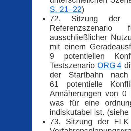
unterschielichen Szena
S. 21–22
)
72. Sitzung der
Referenzszenario
ausschließlicher Nutz
mit einem Geradeausf
9 potentiellen Kon
Testszenario
ORG 4
di
der Startbahn nac
61 potentielle Konfl
Annäherungen von 0 b
was für eine ordnun
indiskutabel ist. (siehe
73. Sitzung der FLK 