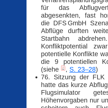
Verfahrensplanungsgr
für das Abflugve
abgesenkten, fast ho
die DFS GmbH Szenari
Abflüge durften wei
Startbahn abdreh
Konfliktpotential z
potentielle Konflikte 
die 9 potentiellen K
(siehe
,
S. 23–28
)
76. Sitzung der FLK 
hatte das kurze Abflu
Flugsimulator ge
Höhenvorgaben nur unv